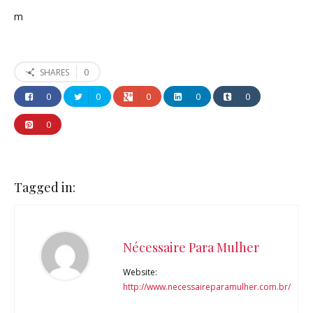
m
0
SHARES
0
0
0
0
0
0
Tagged in:
Nécessaire Para Mulher
Website:
http://www.necessaireparamulher.com.br/