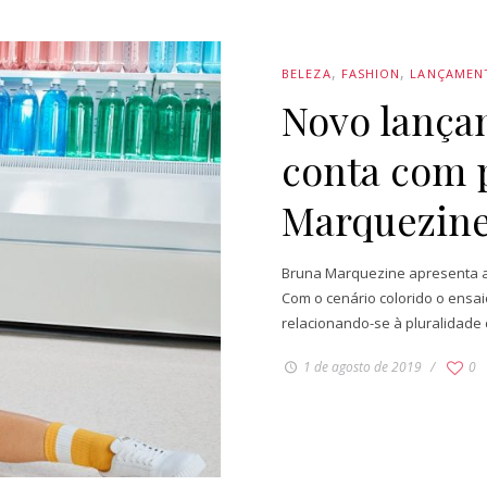
BELEZA
FASHION
LANÇAMEN
Novo lança
conta com 
Marquezin
Bruna Marquezine apresenta a
Com o cenário colorido o ensai
relacionando-se à pluralidade d
1 de agosto de 2019
0