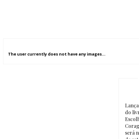
The user currently does not have any images...
Lanç
do liv
Escol
Cora
será n