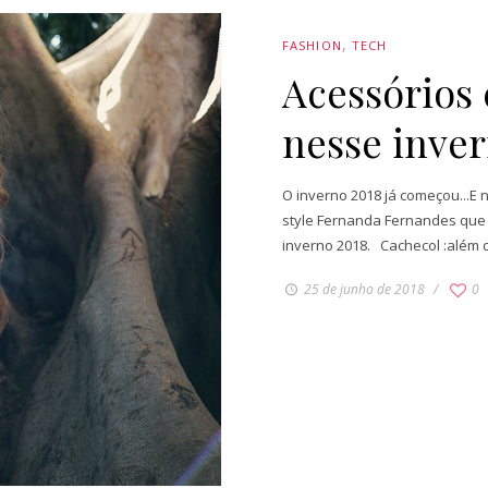
FASHION
TECH
Acessórios 
nesse inve
O inverno 2018 já começou...E 
style Fernanda Fernandes que 
inverno 2018. Cachecol :além d
25 de junho de 2018
0