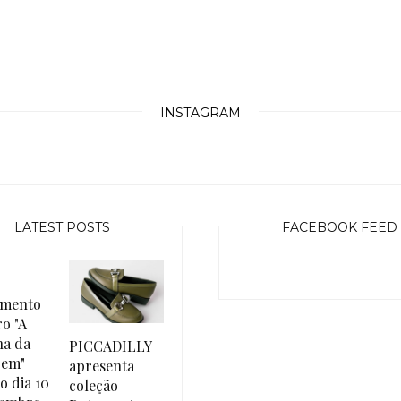
INSTAGRAM
LATEST POSTS
FACEBOOK FEED
amento
ro "A
ha da
PICCADILLY
gem"
apresenta
o dia 10
coleção