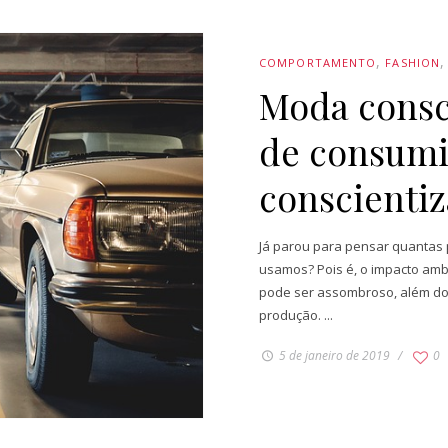
COMPORTAMENTO
FASHION
Moda consc
de consumi
conscienti
Já parou para pensar quantas
usamos? Pois é, o impacto am
pode ser assombroso, além do 
produção. ...
5 de janeiro de 2019
0