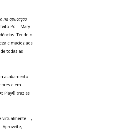
to na aplicação
feito Pó – Mary
ndências. Tendo o
veza e maciez aos
 de todas as
s em acabamento
 cores e em
t Play® traz as
virtualmente – ,
 Aproveite,