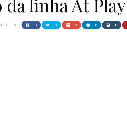
 da linha At Pl
0
0
0
0
0
0
ARES