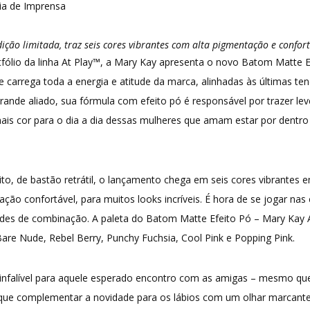
ia de Imprensa
ição limitada, traz seis cores vibrantes com alta pigmentação e confor
fólio da linha At Play™, a Mary Kay apresenta o novo Batom Matte E
e carrega toda a energia e atitude da marca, alinhadas às últimas te
ande aliado, sua fórmula com efeito pó é responsável por trazer le
mais cor para o dia a dia dessas mulheres que amam estar por dentro
to, de bastão retrátil, o lançamento chega em seis cores vibrante
ação confortável, para muitos looks incríveis. É hora de se jogar nas
ades de combinação. A paleta do Batom Matte Efeito Pó – Mary Kay A
Bare Nude, Rebel Berry, Punchy Fuchsia, Cool Pink e Popping Pink.
nfalível para aquele esperado encontro com as amigas – mesmo que 
que complementar a novidade para os lábios com um olhar marcante.