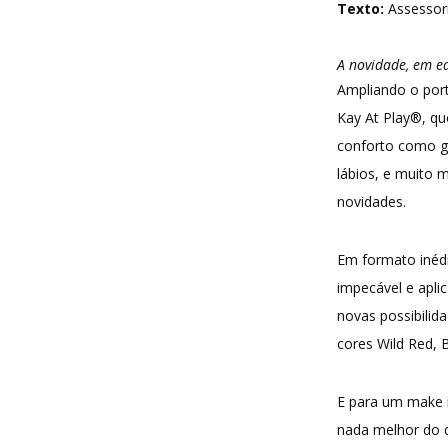
Texto:
Assessor
A novidade, em ed
Ampliando o port
Kay At Play®, qu
conforto como gr
lábios, e muito 
novidades.
Em formato inédi
impecável e aplic
novas possibilid
cores Wild Red, 
E para um make i
nada melhor do 