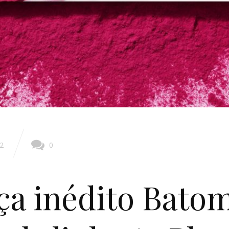
2
0
ça inédito Batom